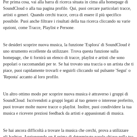
Per prima cosa, vai alla barra di ricerca situata in cima alla homepage di
SoundCloud o alla tua pagina profilo. Qui, puoi cercare particolari tracce,
artisti o generi. Quando cerchi tracce, cerca di essere il più specifico
possibile. Puoi anche filtrare i risultati della tua ricerca cliccando su varie
opzioni, come Tracce, Playlist e Persone.
Se desideri scoprire nuova musica, la funzione 'Esplora' di SoundCloud è
uno strumento eccellente da utilizzare. Trova questa funzione sulla
homepage, che ti fornirà un elenco di tracce, playlist e artisti che sono
popolari o raccomandati per te. Se hai trovato una traccia o un artista che ti
piace, puoi rapidamente trovarli e seguirli cliccando sul pulsante 'Segui' o
'Reposta' accanto al loro profilo.
Un altro ottimo modo per scoprire nuova musica è attraverso i gruppi di
SoundCloud. Iscrivendoti a gruppi legati al tuo genere o interesse preferito,
puoi trovare molte nuove tracce o playlist. Inoltre, puoi condividere la tua
musica e ricevere preziosi feedback da artisti e appassionati di musica.
Se hai ancora difficoltà a trovare la musica che cerchi, prova a utilizzare
gli hashtag. Aggiungendo un # prima di determinate parole chiave nella tua