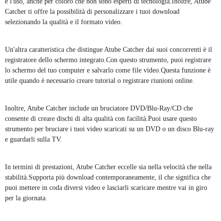
e l'uso, anche per coloro che non sono esperti di tecnologia.Inoltre, Atube
Catcher ti offre la possibilità di personalizzare i tuoi download
selezionando la qualità e il formato video.
Un'altra caratteristica che distingue Atube Catcher dai suoi concorrenti è il
registratore dello schermo integrato.Con questo strumento, puoi registrare
lo schermo del tuo computer e salvarlo come file video.Questa funzione è
utile quando è necessario creare tutorial o registrare riunioni online.
Inoltre, Atube Catcher include un bruciatore DVD/Blu-Ray/CD che
consente di creare dischi di alta qualità con facilità.Puoi usare questo
strumento per bruciare i tuoi video scaricati su un DVD o un disco Blu-ray
e guardarli sulla TV.
In termini di prestazioni, Atube Catcher eccelle sia nella velocità che nella
stabilità.Supporta più download contemporaneamente, il che significa che
puoi mettere in coda diversi video e lasciarli scaricare mentre vai in giro
per la giornata.