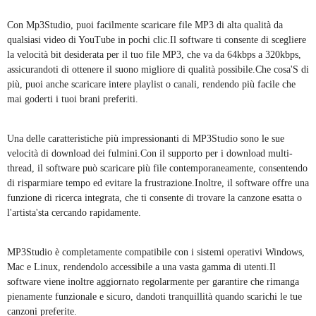
Con Mp3Studio, puoi facilmente scaricare file MP3 di alta qualità da
qualsiasi video di YouTube in pochi clic.Il software ti consente di scegliere
la velocità bit desiderata per il tuo file MP3, che va da 64kbps a 320kbps,
assicurandoti di ottenere il suono migliore di qualità possibile.Che cosa'S di
più, puoi anche scaricare intere playlist o canali, rendendo più facile che
mai goderti i tuoi brani preferiti.
Una delle caratteristiche più impressionanti di MP3Studio sono le sue
velocità di download dei fulmini.Con il supporto per i download multi-
thread, il software può scaricare più file contemporaneamente, consentendo
di risparmiare tempo ed evitare la frustrazione.Inoltre, il software offre una
funzione di ricerca integrata, che ti consente di trovare la canzone esatta o
l'artista'sta cercando rapidamente.
MP3Studio è completamente compatibile con i sistemi operativi Windows,
Mac e Linux, rendendolo accessibile a una vasta gamma di utenti.Il
software viene inoltre aggiornato regolarmente per garantire che rimanga
pienamente funzionale e sicuro, dandoti tranquillità quando scarichi le tue
canzoni preferite.