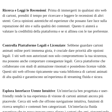
Ricerca e Leggi le Recensioni
: Prima di immergerti in qualsiasi sito web
di cartoni, prenditi il tempo per ricercare e leggere le recensioni di altri
utenti. Cerca opinioni autentiche ed esperienze che possano fare luce sulla
reputazione del sito e sulla qualità dei contenuti. Questo ti aiuterà a
valutare la credibilità della piattaforma e se si allinea con le tue preferenze.
Controlla Piattaforme Legali e Licenziate
: Sebbene guardare cartoni
animati online porti immensa gioia, è cruciale dare priorità alle opzioni
legali. I siti web non autorizzati non solo compromettono la tua sicurezza,
ma possono anche comportare conseguenze legali. Cerca piattaforme che
collaborano con studi di animazione rinomati e possiedono licenze valide.
Questi siti web offrono tipicamente una vasta biblioteca di cartoni animati
di alta qualità e garantiscono un'esperienza di streaming fluida e sicura.
Esplora Interfacce Utente Intuitive
: Un'interfaccia ben progettata e user-
friendly rende la tua esperienza di visione di cartoni animati ancora più
piacevole. Cerca siti web che offrono navigazione intuitiva, funzioni di
ricerca semplici e contenuti ben categorizzati. Un'interfaccia fluida
garantisce che tu possa trovare senza sforzo i cartoni che ami, risparmiando